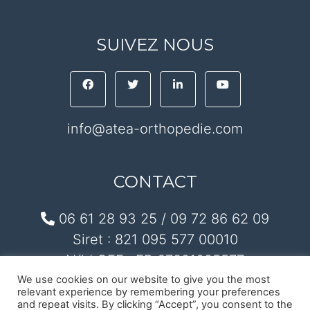
SUIVEZ NOUS
info@atea-orthopedie.com
CONTACT
06 61 28 93 25 / 09 72 86 62 09
Siret : 821 095 577 00010
N/ld CEE : FR 67821095577
We use cookies on our website to give you the most
relevant experience by remembering your preferences
and repeat visits. By clicking “Accept”, you consent to the