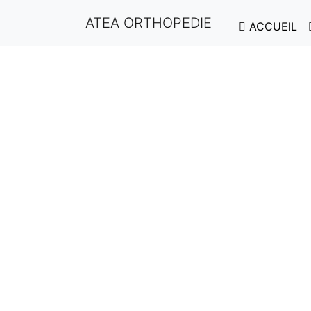
ATEA ORTHOPEDIE
ACCUEIL
Nom d'utilisateur ou adresse e-mail
*
Mot de passe
*