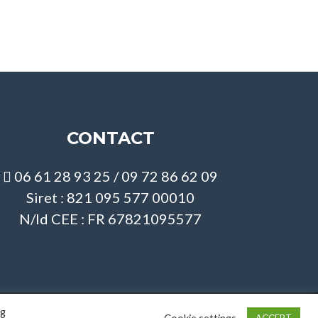
CONTACT
06 61 28 93 25 / 09 72 86 62 09
Siret : 821 095 577 00010
N/ld CEE : FR 67821095577
ng